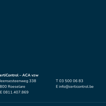
ertiControl – ACA vzw
eensesteenweg 338
T
03 500 06 83
800 Roeselare
E
info@certicontrol.be
E 0811.407.869